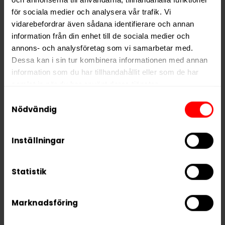
för sociala medier och analysera vår trafik. Vi
Vikt per dosa
14 g
vidarebefordrar även sådana identifierare och annan
Portioner per dosa
22
information från din enhet till de sociala medier och
Vikt per portion
0,6 g
annons- och analysföretag som vi samarbetar med.
Dessa kan i sin tur kombinera informationen med annan
Varumärke
BAGZ
information som du har tillhandahållit eller som de har
Tillverkare
Flameclub Sweden AB
samlat in när du har använt deras tjänster.
Samtyckesval
5 third parties
We work with
who may receive and
Nödvändig
process your information.
RELATERADE PRODUKTER
Inställningar
Statistik
Marknadsföring