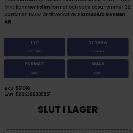
Mint kommer i
slim
format och varje dosa rymmer 22
portioner. BAGZ är tillverkat av
Flameclub Sweden
AB
.
TYP
STYRKA
VITT SNUS
NORMAL
FORMAT
SMAK
SLIM
MINT
SKU: 551010
EAN: 5905398235551
SLUT I LAGER