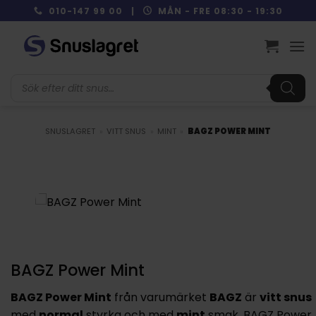
Skip
010-147 99 00 |
MÅN - FRE 08:30 - 19:30
to
content
Produktsökning
SNUSLAGRET
»
VITT SNUS
»
MINT
»
BAGZ POWER MINT
BAGZ Power Mint
BAGZ Power Mint
från varumärket
BAGZ
är
vitt snus
med
normal
styrka och med
mint
smak. BAGZ Power