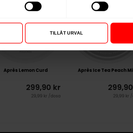
TILLÅT URVAL
Après Lemon Curd
Après Ice Tea Peach Mi
299,90 kr
299,90
29,99 kr /dosa
29,99 kr 