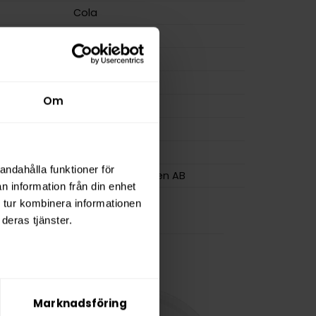
Cola
Slim
Nikotinfri
14 g
Om
osa
22
0,6 g
BAGZ
andahålla funktioner för
Flameclub Sweden AB
n information från din enhet
 tur kombinera informationen
deras tjänster.
Marknadsföring