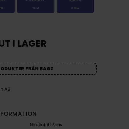
FRI
SLIM
COLA
UT I LAGER
RODUKTER FRÅN BAGZ
NFORMATION
Nikotinfritt Snus