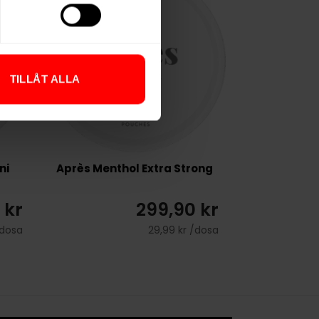
TILLÅT ALLA
ni
Après Menthol Extra Strong
 kr
299,90 kr
/dosa
29,99 kr /dosa