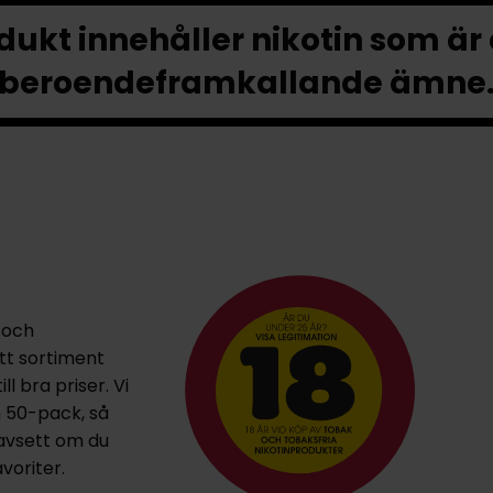
ukt innehåller nikotin som är
beroendeframkallande ämne
 och
ett sortiment
l bra priser. Vi
h 50-pack, så
oavsett om du
voriter.