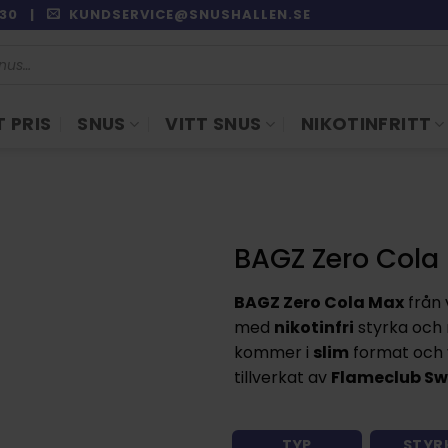
9:30 |
KUNDSERVICE@SNUSHALLEN.SE
 PRIS
SNUS
VITT SNUS
NIKOTINFRITT
BAGZ Zero Cola
BAGZ Zero Cola Max
från
med
nikotinfri
styrka oc
kommer i
slim
format och 
tillverkat av
Flameclub S
TYP
STYR