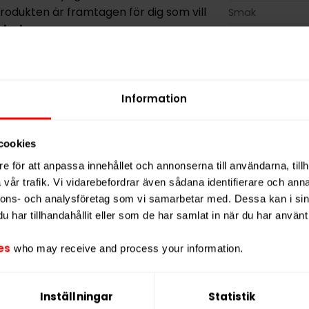
 Produkten är framtagen för dig som vill
Smak
tobak
.
Format
Styrka
r
22 portioner
, där varje portion väger
n
bekväm och diskret användning
Vikt per dosa
helt utan nikotin.
Information
Portioner per d
Vikt per portion
cookies
Varumärke
e för att anpassa innehållet och annonserna till användarna, tillh
Tillverkare
vår trafik. Vi vidarebefordrar även sådana identifierare och anna
nnons- och analysföretag som vi samarbetar med. Dessa kan i sin
har tillhandahållit eller som de har samlat in när du har använt 
es
who may receive and process your information.
Inställningar
Statistik