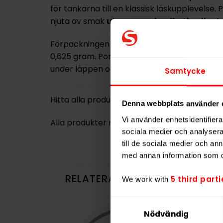
för tankarna till en klassisk läskupplevelse.
njuta av smak
utan vare sig nikotin eller 
Förpackningen väger
14 gram
och innehålle
0,625 gram
. Portionerna är utformade för e
under läppen och ger en smakrik upplevelse 
Samtycke
Hitta alla produkter från
BAGZ
Denna webbplats använder 
Vi använder enhetsidentifierar
Alla produkter med smaken
Cola
sociala medier och analysera 
till de sociala medier och a
med annan information som du 
RELATERADE PRODUKTER
5 third parti
We work with
Samtyckesval
Nödvändig