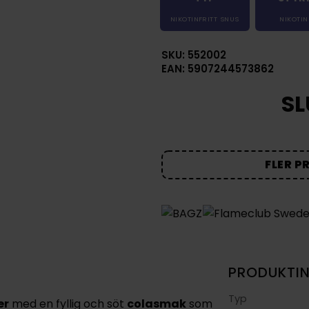
NIKOTINFRITT SNUS
NIKOTIN
SKU: 552002
EAN: 5907244573862
SL
FLER P
PRODUKTI
Typ
er
med en fyllig och söt
colasmak
som