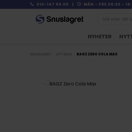
Skip
010-147 99 00 |
MÅN - FRE 08:30 - 1
to
Produktsökning
content
NYHETER
NYTT
SNUSLAGRET
»
VITT SNUS
»
BAGZ ZERO COLA MAX