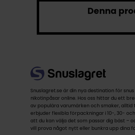
Denna prod
Snuslagret.se är din nya destination för snus
nikotinpåsar online. Hos oss hittar du ett br
av populära varumärken och smaker, alltid til
erbjuder flexibla förpackningar i 10-, 30- oc
att du kan välja det som passar dig bäst – 
vill prova något nytt eller bunkra upp dina fa