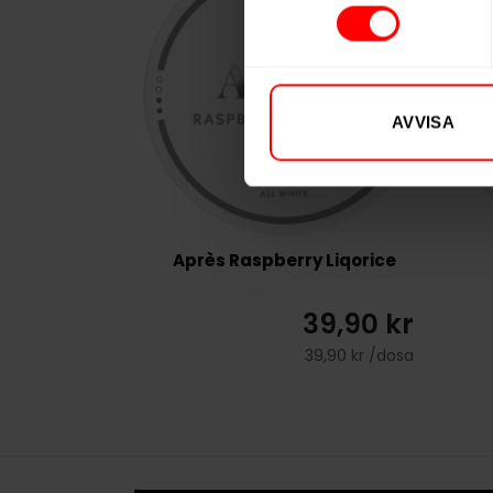
AVVISA
Après Raspberry Liqorice
39,90 kr
39,90 kr /dosa