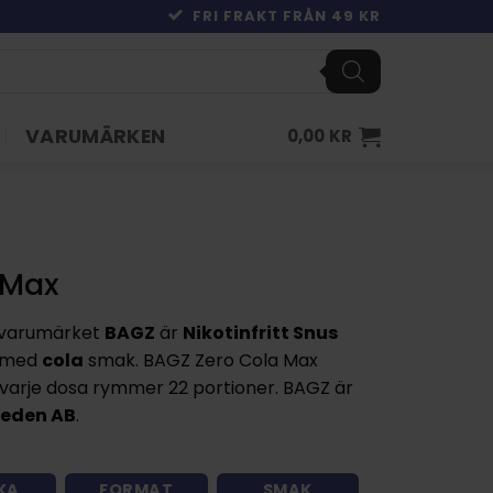
FRI FRAKT FRÅN 49 KR
VARUMÄRKEN
0,00
KR
 Max
 varumärket
BAGZ
är
Nikotinfritt Snus
h med
cola
smak. BAGZ Zero Cola Max
varje dosa rymmer 22 portioner. BAGZ är
weden AB
.
KA
FORMAT
SMAK