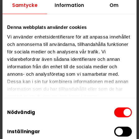
Samtycke
Information
Om
PRODUKTINFORMATION
Denna webbplats använder cookies
Typ
Vitt Snus
Vi använder enhetsidentifierare för att anpassa innehållet
Smak
Frukt
och annonserna till användarna, tillhandahålla funktioner
Format
Slim
för sociala medier och analysera vår trafik. Vi
vidarebefordrar även sådana identifierare och annan
Styrka
Normal
information från din enhet till de sociala medier och
Nikotin per gram
8,0 mg/g
annons- och analysföretag som vi samarbetar med.
Nikotin per portion
5,0 mg
Dessa kan i sin tur kombinera informationen med annan
information som du har tillhandahållit eller som de har
Nikotin per dosa
110 mg
samlat in när du har använt deras tjänster.
Vikt per dosa
14 g
Samtyckesval
5 third parties
Portioner per dosa
22
We work with
who may receive and
Nödvändig
process your information.
Vikt per portion
0,6 g
Inställningar
Varumärke
BAGZ