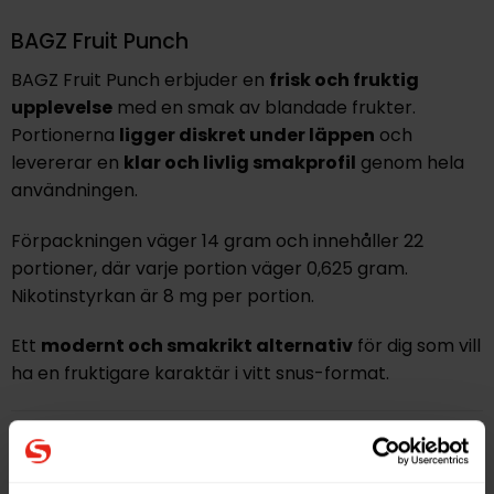
BAGZ Fruit Punch
BAGZ Fruit Punch erbjuder en
frisk och fruktig
upplevelse
med en smak av blandade frukter.
Portionerna
ligger diskret under läppen
och
levererar en
klar och livlig smakprofil
genom hela
användningen.
Förpackningen väger 14 gram och innehåller 22
portioner, där varje portion väger 0,625 gram.
Nikotinstyrkan är 8 mg per portion.
Ett
modernt och smakrikt alternativ
för dig som vill
ha en fruktigare karaktär i vitt snus-format.
Hitta alla produkter från
BAGZ
Alla produkter med smaken
Frukt