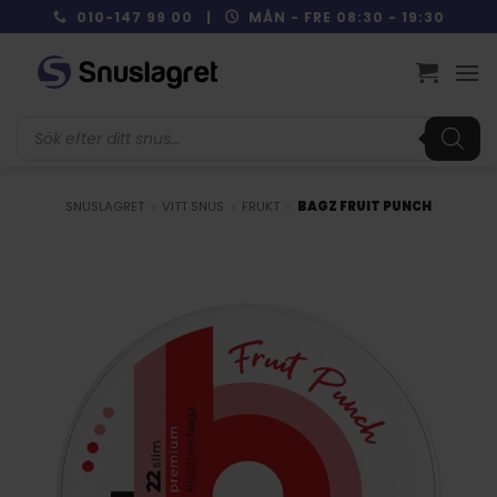
Skip
010-147 99 00 |
MÅN - FRE 08:30 - 19:30
to
content
Produktsökning
SNUSLAGRET
»
VITT SNUS
»
FRUKT
»
BAGZ FRUIT PUNCH