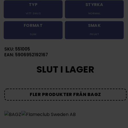
TYP
STYRKA
VITT SNUS
NORMAL
FORMAT
SMAK
SLIM
FRUKT
SKU: 551005
EAN: 5906952192167
SLUT I LAGER
FLER PRODUKTER FRÅN BAGZ